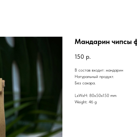
Мандарин чипсы ф
150
р.
В состав входит: мандарин
Натуральный продукт.
Без сахара.
LxWxH: 80x50x150 mm
Weight: 46 g