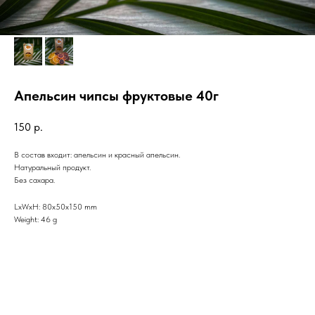
Апельсин чипсы фруктовые 40г
150
р.
В состав входит: апельсин и красный апельсин.
Натуральный продукт.
Без сахара.
LxWxH: 80x50x150 mm
Weight: 46 g